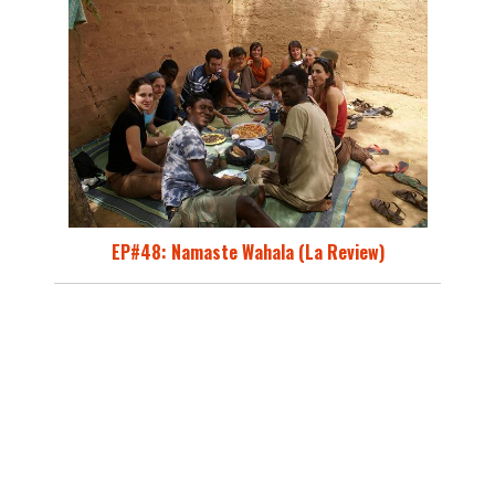
EP#48: Namaste Wahala (La Review)