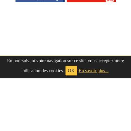
En poursuivant votre navigation sur ce site, vous acceptez notre
utilisation des cookies.
OK
En savoir plus...
à propos
|
contact
LePetitNègre
partage ses réflexions vaines et inutiles depuis
Le Petit Nègre
2009