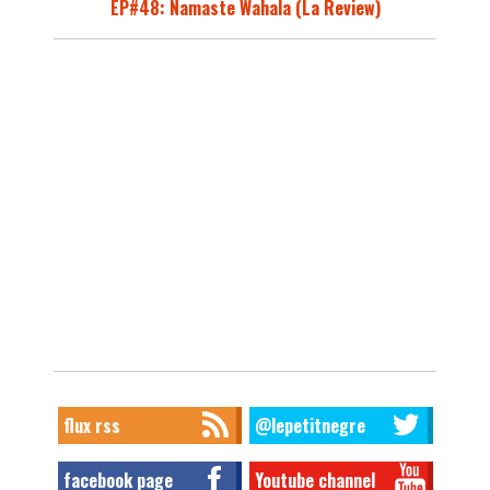
EP#48: Namaste Wahala (La Review)
flux rss
@lepetitnegre
facebook page
Youtube channel