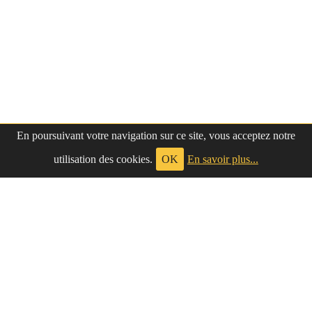
En poursuivant votre navigation sur ce site, vous acceptez notre
utilisation des cookies.
OK
En savoir plus...
à propos
|
contact
LePetitNègre
partage ses réflexions vaines et inutiles depuis
Le Petit Nègre
2009