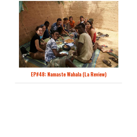
EP#48: Namaste Wahala (La Review)