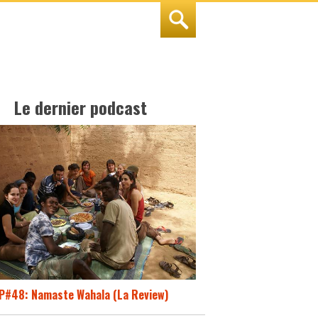
Le dernier podcast
P#48: Namaste Wahala (La Review)