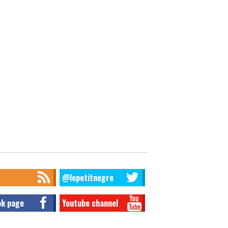
@lepetitnegre
ok page
Youtube channel