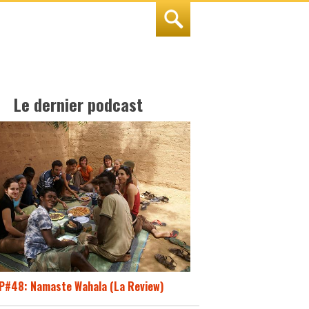
Le dernier podcast
P#48: Namaste Wahala (La Review)