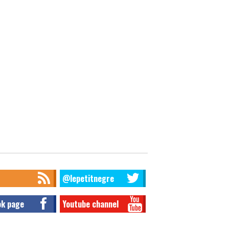
@lepetitnegre
ok page
Youtube channel