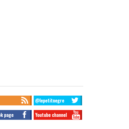
@lepetitnegre
ok page
Youtube channel