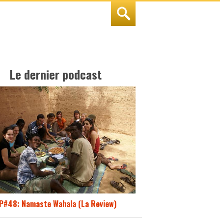
Le dernier podcast
P#48: Namaste Wahala (La Review)