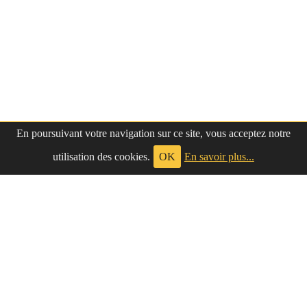
En poursuivant votre navigation sur ce site, vous acceptez notre
utilisation des cookies.
OK
En savoir plus...
à propos
|
contact
LePetitNègre
partage ses réflexions vaines et inutiles depuis
Le Petit Nègre
2009