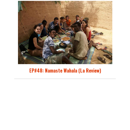
EP#48: Namaste Wahala (La Review)