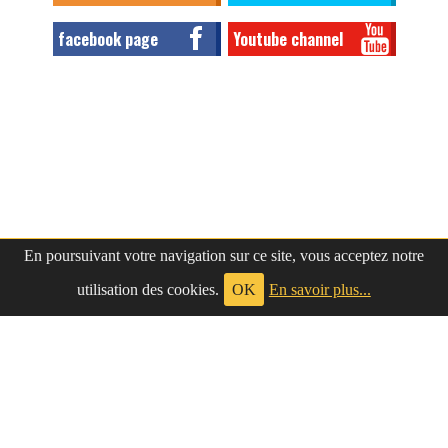
facebook page
Youtube channel
En poursuivant votre navigation sur ce site, vous acceptez notre
utilisation des cookies.
OK
En savoir plus...
à propos
|
contact
LePetitNègre
partage ses réflexions vaines et inutiles depuis