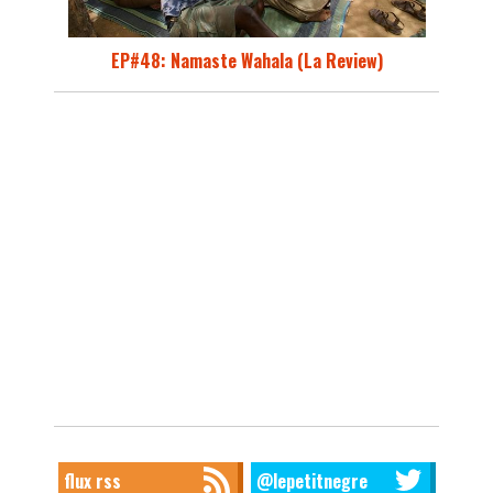
EP#48: Namaste Wahala (La Review)
flux rss
@lepetitnegre