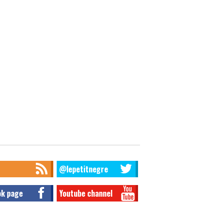
@lepetitnegre
ok page
Youtube channel