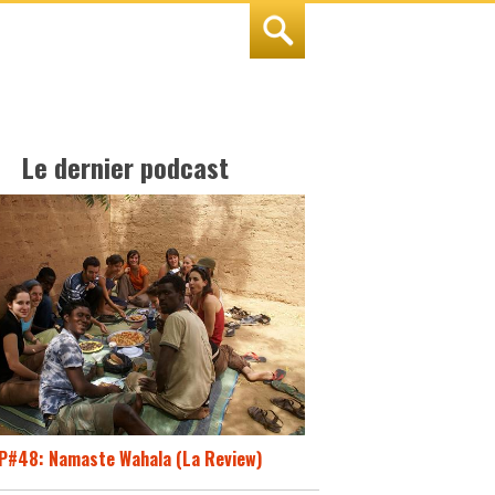
Le dernier podcast
P#48: Namaste Wahala (La Review)