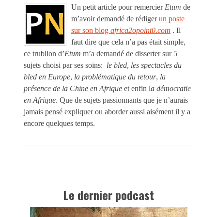
Un petit article pour remercier
Etum
de
m’avoir demandé de rédiger
un poste
sur son blog
africa2opoint0.com
. Il
faut dire que cela n’a pas était simple,
ce trublion d’
Etum
m’a demandé de disserter sur 5
sujets choisi par ses soins:
le bled
,
les spectacles du
bled en Europe
,
la problématique du retour
,
la
présence de la Chine en Afrique
et enfin l
a démocratie
en Afrique
. Que de sujets passionnants que je n’aurais
jamais pensé expliquer ou aborder aussi aisément il y a
encore quelques temps.
Le dernier podcast