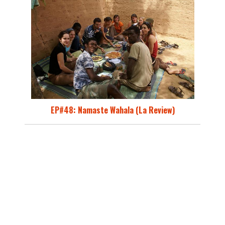
EP#48: Namaste Wahala (La Review)