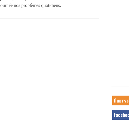
 journée nos problèmes quotidiens.
flux rss
facebo