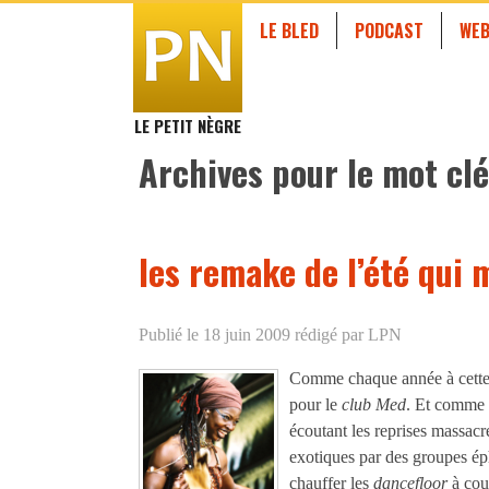
LE BLED
PODCAST
WEB
LE PETIT NÈGRE
Archives pour le mot clé
les remake de l’été qui 
Publié le 18 juin 2009
rédigé par LPN
Comme chaque année à cette é
pour le
club Med
. Et comme c
écoutant les reprises massacr
exotiques par des groupes ép
chauffer les
dancefloor
à cou