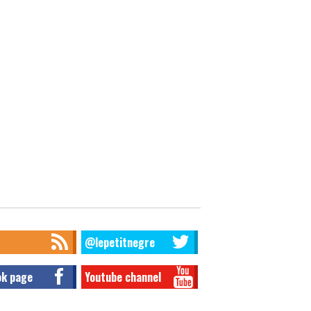
@lepetitnegre
ok page
Youtube channel