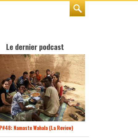
Le dernier podcast
P#48: Namaste Wahala (La Review)