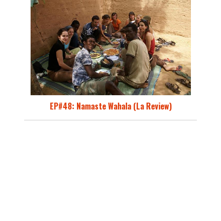
EP#48: Namaste Wahala (La Review)