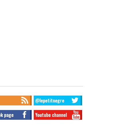
@lepetitnegre
ok page
Youtube channel