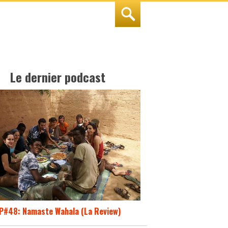
Le dernier podcast
P#48: Namaste Wahala (La Review)