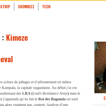
STRIP
SHOWBIZZ
TECH
 :
Kimeze
eval
s scènes de pillages et d’affrontement en milieu
e Kampala, la capitale ougandaise. Au début j’ai cru
 soubresaut des
LRA (
Lord’s Resistance Army
)
mais le
E
t j’apprends qu’en fait le
Roi des Baganda
est sorti
 mais alors vraiment pas, content. Analyse d’une