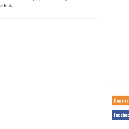
e fout.
flux rss
facebo