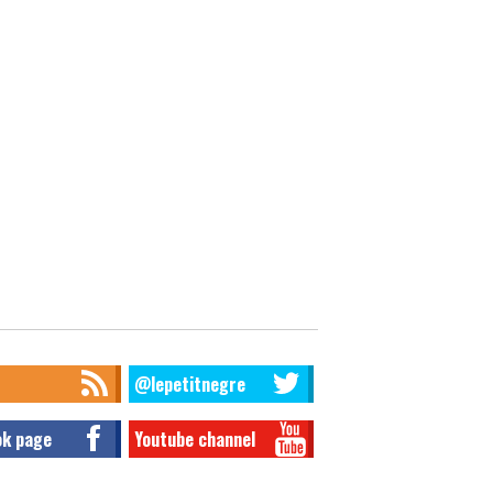
@lepetitnegre
ok page
Youtube channel