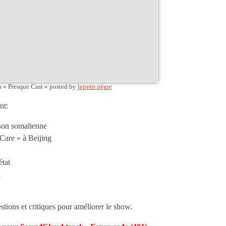
u « Presque Cast »
posted by
lepetit nègre
nt:
nson somalienne
are » à Beijing
état
h
tions et critiques pour améliorer le show.