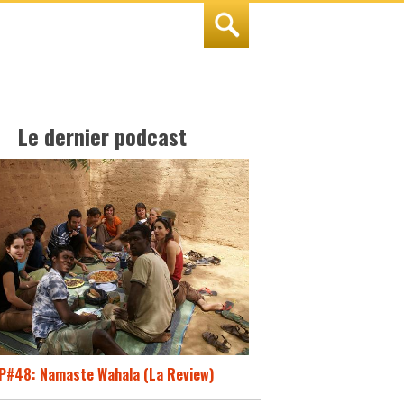
Le dernier podcast
P#48: Namaste Wahala (La Review)