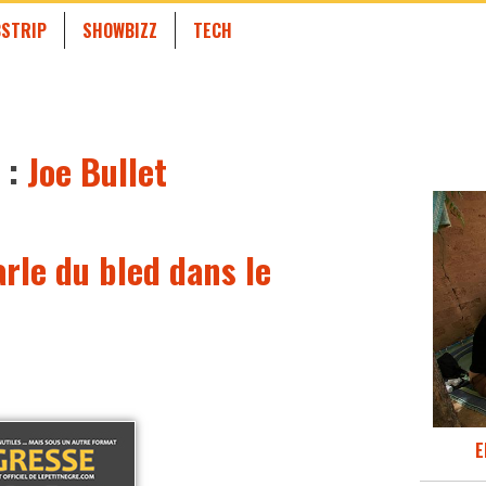
STRIP
SHOWBIZZ
TECH
 :
Joe Bullet
arle du bled dans le
E