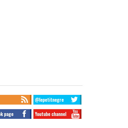
@lepetitnegre
ok page
Youtube channel