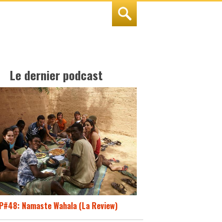
Le dernier podcast
P#48: Namaste Wahala (La Review)