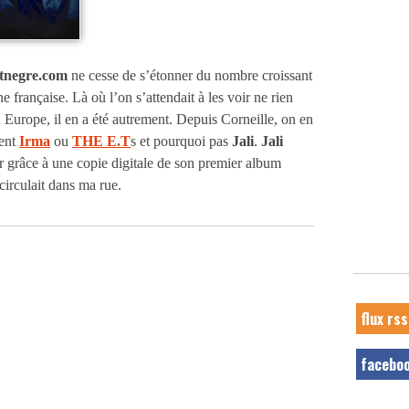
itnegre.com
ne cesse de s’étonner du nombre croissant
ne française. Là où l’on s’attendait à les voir ne rien
 Europe, il en a été autrement. Depuis Corneille, on en
lent
Irma
ou
THE E.T
s et pourquoi pas
Jali
.
Jali
er grâce à une copie digitale de son premier album
rculait dans ma rue.
flux rss
facebo