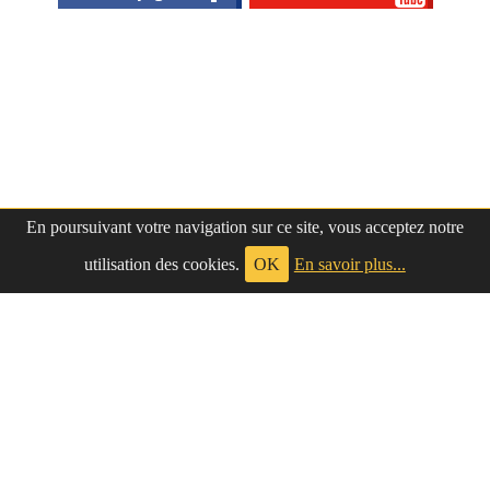
En poursuivant votre navigation sur ce site, vous acceptez notre
utilisation des cookies.
OK
En savoir plus...
à propos
|
contact
LePetitNègre
partage ses réflexions vaines et inutiles depuis
Le Petit Nègre
2009