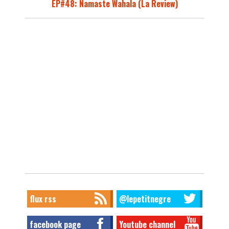
EP#48: Namaste Wahala (La Review)
flux rss
@lepetitnegre
facebook page
Youtube channel