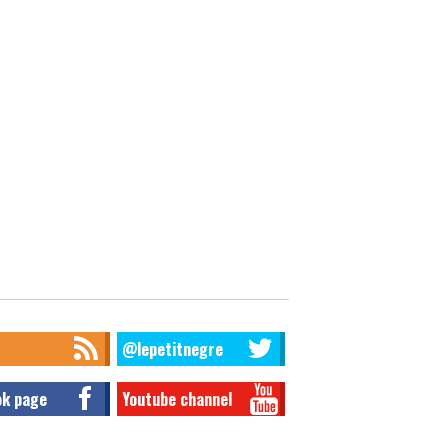
@lepetitnegre
ok page
Youtube channel