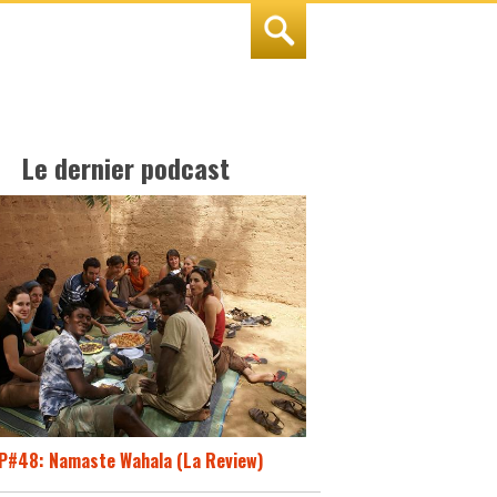
Le dernier podcast
P#48: Namaste Wahala (La Review)