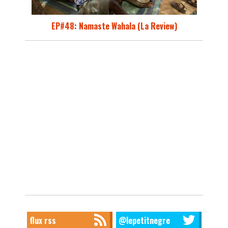
EP#48: Namaste Wahala (La Review)
flux rss
@lepetitnegre