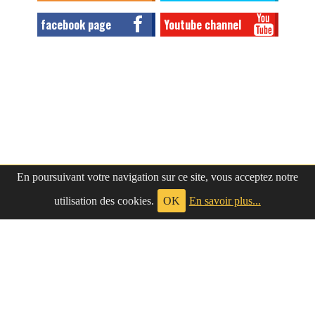
facebook page
Youtube channel
En poursuivant votre navigation sur ce site, vous acceptez notre
utilisation des cookies.
OK
En savoir plus...
à propos
|
contact
LePetitNègre
partage ses réflexions vaines et inutiles depuis