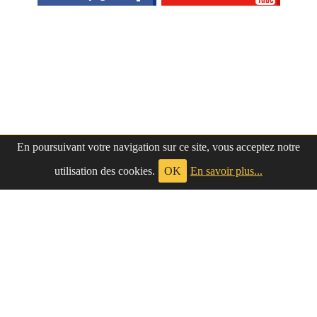
En poursuivant votre navigation sur ce site, vous acceptez notre
utilisation des cookies.
OK
En savoir plus...
à propos
|
contact
LePetitNègre
partage ses réflexions vaines et inutiles depuis
Le Petit Nègre
2009