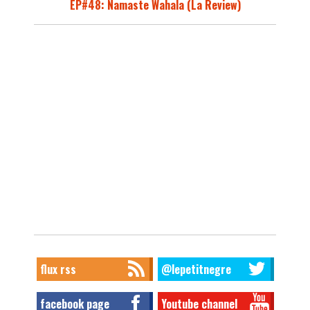
EP#48: Namaste Wahala (La Review)
flux rss
@lepetitnegre
facebook page
Youtube channel