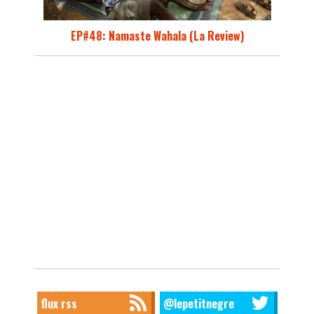
EP#48: Namaste Wahala (La Review)
flux rss
@lepetitnegre