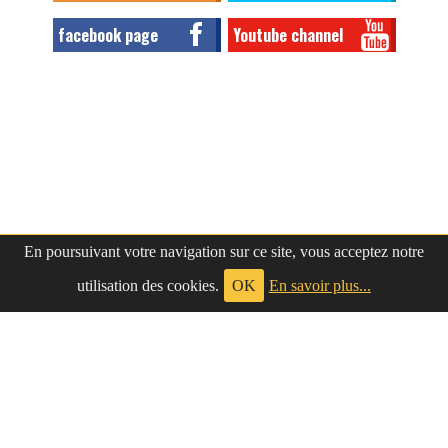
facebook page
Youtube channel
En poursuivant votre navigation sur ce site, vous acceptez notre
utilisation des cookies.
OK
En savoir plus...
à propos
|
contact
LePetitNègre
partage ses réflexions vaines et inutiles depuis