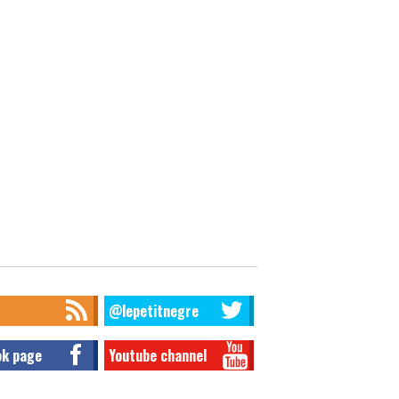
@lepetitnegre
ok page
Youtube channel