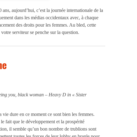
ns, aujourd’hui, c’est la journée internationale de la
quement dans les médias occidentaux avec, à chaque
ancement des droits pour les femmes. Au bled, cette
 votre serviteur se penche sur la question.
me
 beeing you, black woman – Heavy D in «
Sister
la vie dure en ce moment ce sont bien les femmes.
 le fait que le développement et la prospérité
tion, il semble qu’un bon nombre de trublions sont
mettent toutes les forces de leur lobby en branle pour