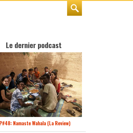
Le dernier podcast
P#48: Namaste Wahala (La Review)