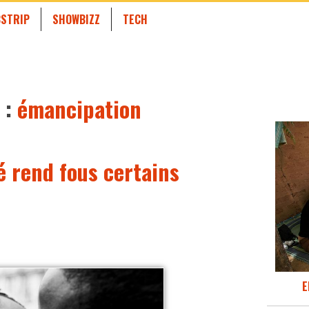
STRIP
SHOWBIZZ
TECH
 :
émancipation
é rend fous certains
E