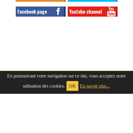
facebook page
Youtube channel
En poursuivant votre navigation sur ce site, vous acceptez notre
utilisation des cookies.
OK
En savoir plus...
à propos
|
contact
LePetitNègre
partage ses réflexions vaines et inutiles depuis