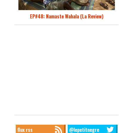
EP#48: Namaste Wahala (La Review)
flux rss
@lepetitnegre