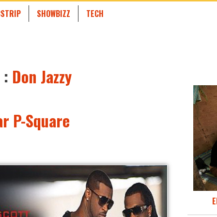
STRIP
SHOWBIZZ
TECH
 :
Don Jazzy
ar P-Square
E