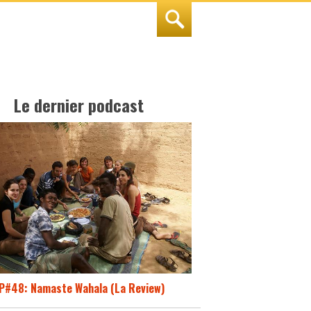
Le dernier podcast
P#48: Namaste Wahala (La Review)