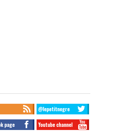
@lepetitnegre
ok page
Youtube channel