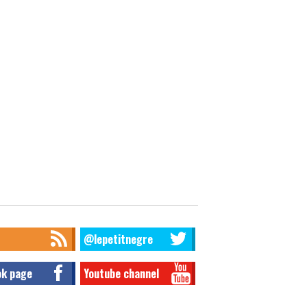
@lepetitnegre
ok page
Youtube channel