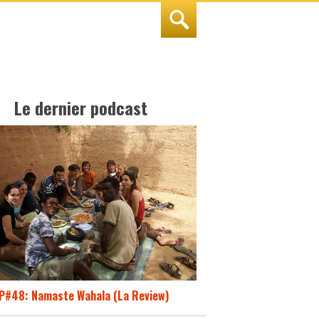
Le dernier podcast
P#48: Namaste Wahala (La Review)