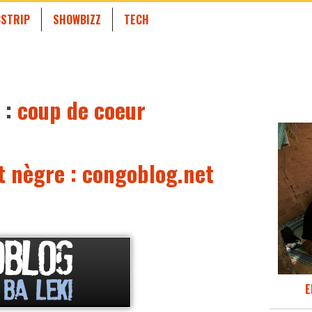
STRIP
SHOWBIZZ
TECH
 :
coup de coeur
t nègre : congoblog.net
E