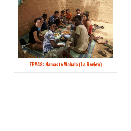
EP#48: Namaste Wahala (La Review)