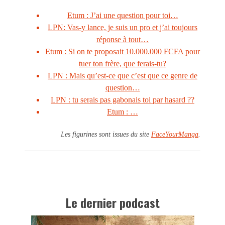
Etum : J’ai une question pour toi…
LPN: Vas-y lance, je suis un pro et j’ai toujours
réponse à tout…
Etum : Si on te proposait 10.000.000 FCFA pour
tuer ton frère, que ferais-tu?
LPN : Mais qu’est-ce que c’est que ce genre de
question…
LPN : tu serais pas gabonais toi par hasard ??
Etum : …
Les figurines sont issues du site
FaceYourManga
.
Le dernier podcast