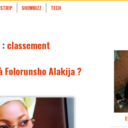
STRIP
SHOWBIZZ
TECH
 :
classement
à Folorunsho Alakija ?
E