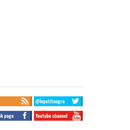
@lepetitnegre
ok page
Youtube channel