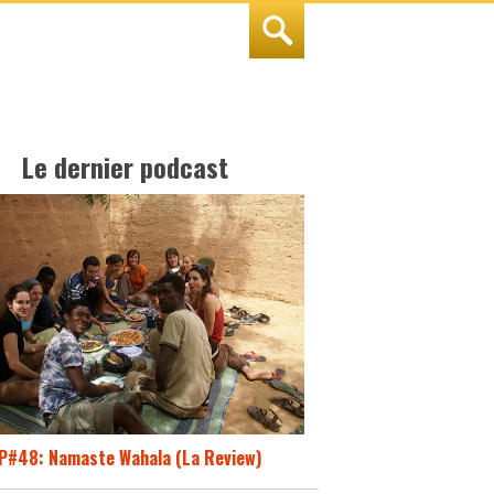
Le dernier podcast
P#48: Namaste Wahala (La Review)