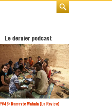
Le dernier podcast
P#48: Namaste Wahala (La Review)