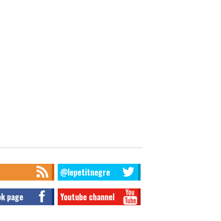
@lepetitnegre
ok page
Youtube channel