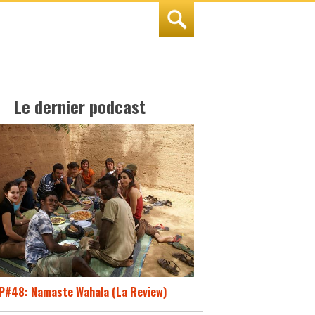
Le dernier podcast
P#48: Namaste Wahala (La Review)