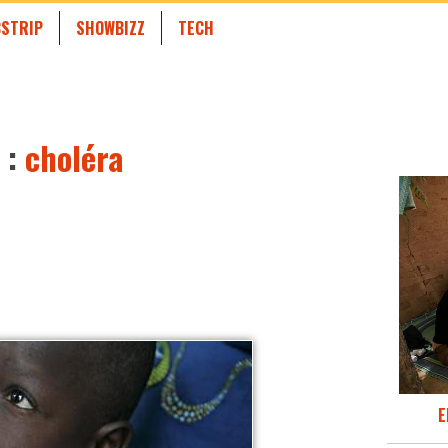
STRIP
SHOWBIZZ
TECH
 :
choléra
E