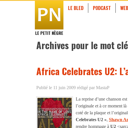
LE BLED
PODCAST
WEB
LE PETIT NÈGRE
Archives pour le mot clé
Africa Celebrates U2: L
Publié le 11 juin 2009
rédigé par MastaP
La reprise d’une chanson est 
l’originale et à ce moment là
coté de la plaque et l’origina
Celebrates U2 »
,
Shawn A
rendre hommage à
U2
<sarca