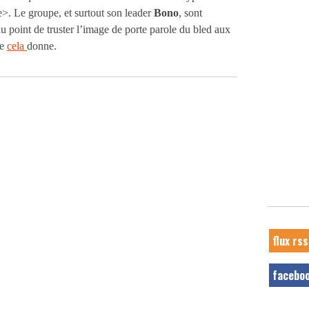
e>. Le groupe, et surtout son leader
Bono
, sont
u point de truster l’image de porte parole du bled aux
ue
cela
donne.
flux rss
facebo