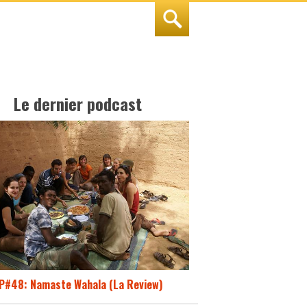
Le dernier podcast
P#48: Namaste Wahala (La Review)