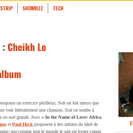
STRIP
SHOWBIZZ
TECH
 :
Cheikh Lo
’album
toujours un exercice périlleux. Soit on fait mieux que
 on vole littéralement une chanson. Soit on tombe à
le en sort grandi. Avec
« In the Name of Love: Africa
E
mos
et
Paul Heck
proposent à des artistes du bled de
sme>qui comme tout le monde le sait est hyper connu