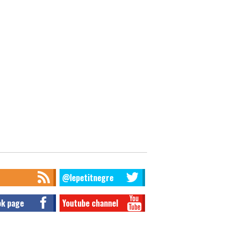
@lepetitnegre
ok page
Youtube channel