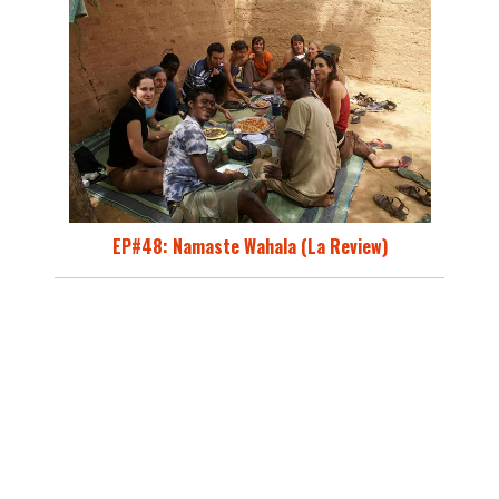
EP#48: Namaste Wahala (La Review)