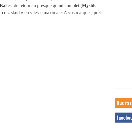
Bal
est de retour au presque grand complet (
Mystik
r ce « skud » en vitesse maximale. A vos marques, prêt
flux rss
facebo