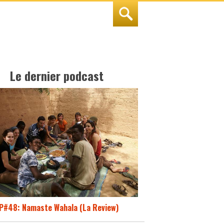
Le dernier podcast
P#48: Namaste Wahala (La Review)