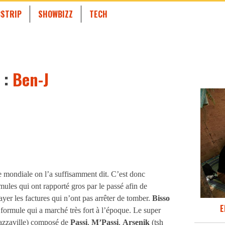
STRIP
SHOWBIZZ
TECH
 :
Ben-J
e mondiale on l’a suffisamment dit. C’est donc
rmules qui ont rapporté gros par le passé afin de
ayer les factures qui n’ont pas arrêter de tomber.
Bisso
E
formule qui a marché très fort à l’époque. Le super
azzaville) composé de
Passi
,
M’Passi
,
Arsenik
(tsh