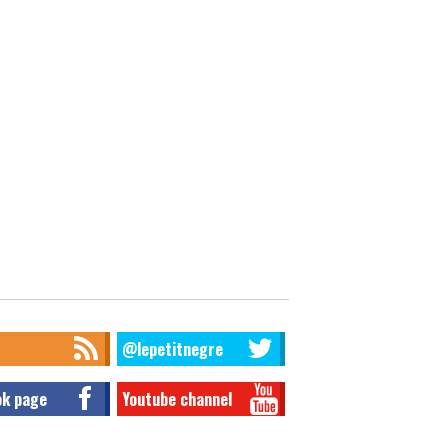
@lepetitnegre
ok page
Youtube channel