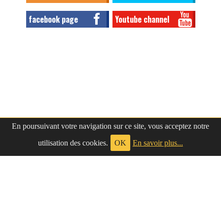
facebook page
Youtube channel
En poursuivant votre navigation sur ce site, vous acceptez notre
utilisation des cookies.
OK
En savoir plus...
à propos
|
contact
LePetitNègre
partage ses réflexions vaines et inutiles depuis