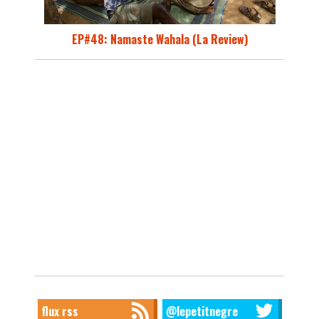
EP#48: Namaste Wahala (La Review)
flux rss
@lepetitnegre