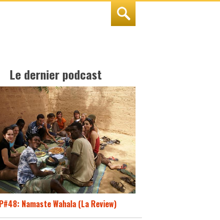
Le dernier podcast
P#48: Namaste Wahala (La Review)