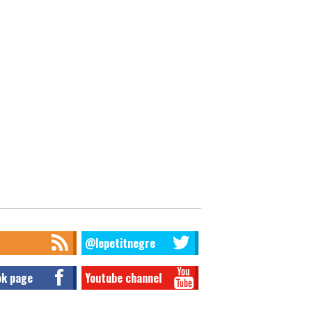
@lepetitnegre
ok page
Youtube channel