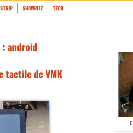
STRIP
SHOWBIZZ
TECH
 :
android
e tactile de VMK
E