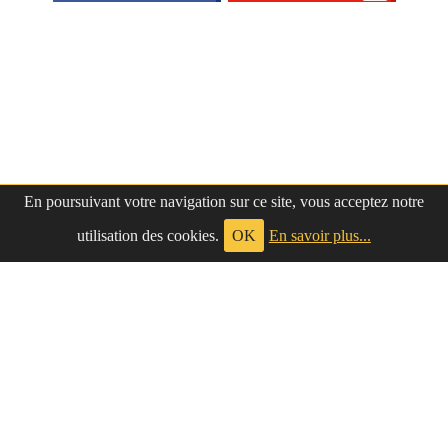
En poursuivant votre navigation sur ce site, vous acceptez notre
utilisation des cookies.
OK
En savoir plus...
à propos
|
contact
LePetitNègre
partage ses réflexions vaines et inutiles depuis
Le Petit Nègre
2009