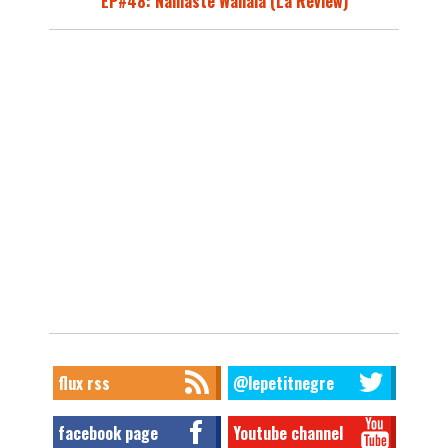
EP#48: Namaste Wahala (La Review)
flux rss
@lepetitnegre
facebook page
Youtube channel