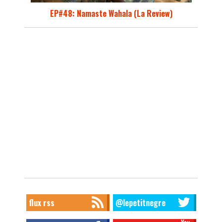
EP#48: Namaste Wahala (La Review)
flux rss
@lepetitnegre