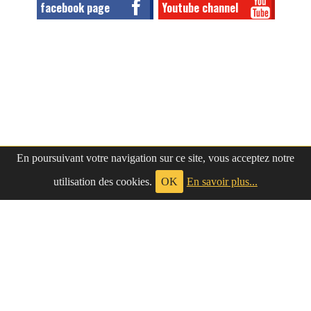
facebook page
Youtube channel
En poursuivant votre navigation sur ce site, vous acceptez notre
utilisation des cookies.
OK
En savoir plus...
à propos
|
contact
LePetitNègre
partage ses réflexions vaines et inutiles depuis
Le Petit Nègre
2009