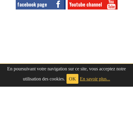
facebook page
Youtube channel
En poursuivant votre navigation sur ce site, vous acceptez notre
utilisation des cookies.
OK
En savoir plus...
à propos
|
contact
LePetitNègre
partage ses réflexions vaines et inutiles depuis
Le Petit Nègre
2009