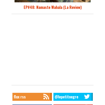
EP#48: Namaste Wahala (La Review)
flux rss
@lepetitnegre