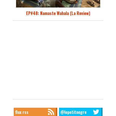
EP#48: Namaste Wahala (La Review)
flux rss
@lepetitnegre