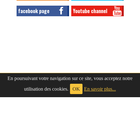
facebook page
Youtube channel
En poursuivant votre navigation sur ce site, vous acceptez notre
utilisation des cookies.
OK
En savoir plus...
à propos
|
contact
LePetitNègre
partage ses réflexions vaines et inutiles depuis