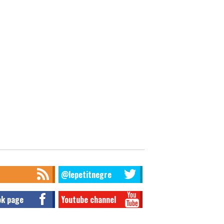
@lepetitnegre
ok page
Youtube channel