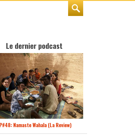
Le dernier podcast
P#48: Namaste Wahala (La Review)