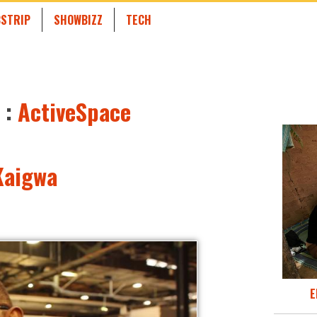
STRIP
SHOWBIZZ
TECH
 :
ActiveSpace
Kaigwa
E