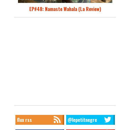
EP#48: Namaste Wahala (La Review)
flux rss
@lepetitnegre