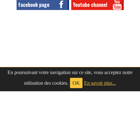
facebook page
Youtube channel
En poursuivant votre navigation sur ce site, vous acceptez notre
utilisation des cookies.
OK
En savoir plus...
à propos
|
contact
LePetitNègre
partage ses réflexions vaines et inutiles depuis
Le Petit Nègre
2009