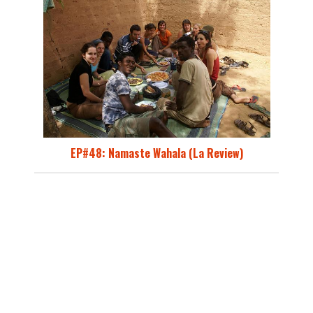
EP#48: Namaste Wahala (La Review)