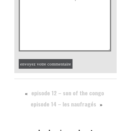
envoyez votre commentaire
episode 12 – son of the congo
«
episode 14 – les naufragés
»