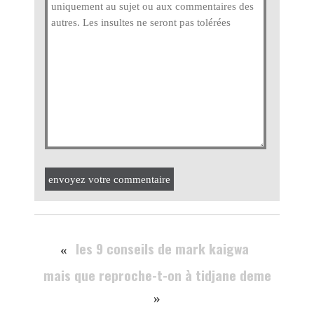
envoyez votre commentaire
les 9 conseils de mark kaigwa
«
mais que reproche-t-on à tidjane deme
»