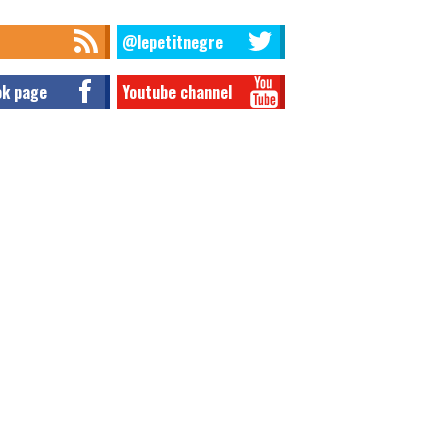
@lepetitnegre
ok page
Youtube channel