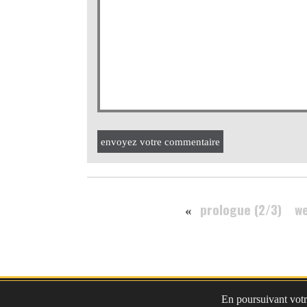
envoyez votre commentaire
prologue (2/3)
we
«
En poursuivant votre