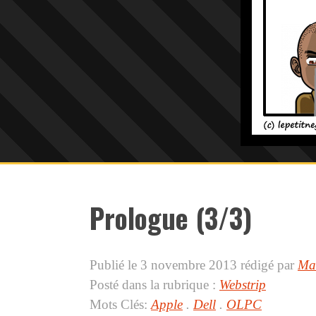
Prologue (3/3)
Publié le 3 novembre 2013
rédigé par
Ma
Posté dans la rubrique :
Webstrip
Mots Clés:
Apple
.
Dell
.
OLPC