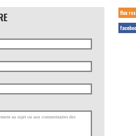
flux rss
RE
facebo