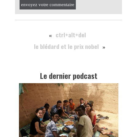
envoyez votre commentaire
ctrl+alt+del
«
le blédard et le prix nobel
»
Le dernier podcast