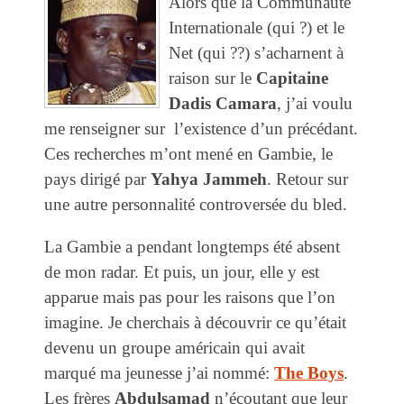
Alors que la Communauté
Internationale (qui ?) et le
Net (qui ??) s’acharnent à
raison sur le
Capitaine
Dadis Camara
, j’ai voulu
me renseigner sur l’existence d’un précédant.
Ces recherches m’ont mené en Gambie, le
pays dirigé par
Yahya Jammeh
. Retour sur
une autre personnalité controversée du bled.
La Gambie a pendant longtemps été absent
de mon radar. Et puis, un jour, elle y est
apparue mais pas pour les raisons que l’on
imagine. Je cherchais à découvrir ce qu’était
devenu un groupe américain qui avait
marqué ma jeunesse j’ai nommé:
The Boys
.
Les frères
Abdulsamad
n’écoutant que leur