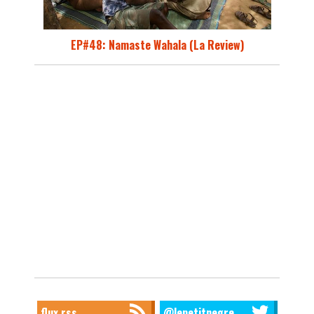
EP#48: Namaste Wahala (La Review)
flux rss
@lepetitnegre