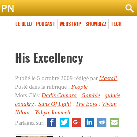
LE BLED
PODCAST
WEBSTRIP
SHOWBIZZ
TECH
His Excellency
Publié le 5 octobre 2009
rédigé par
MastaP
Posté dans la rubrique :
People
Mots Clés:
Dadis Camara
.
Gambie
.
guinée
conakry
.
Suns Of Light
.
The Boys
.
Vivian
Ndour
.
Yahya Jammeh
Partagez sur: