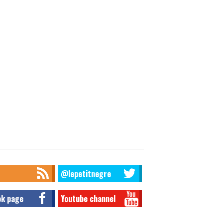
@lepetitnegre
ok page
Youtube channel