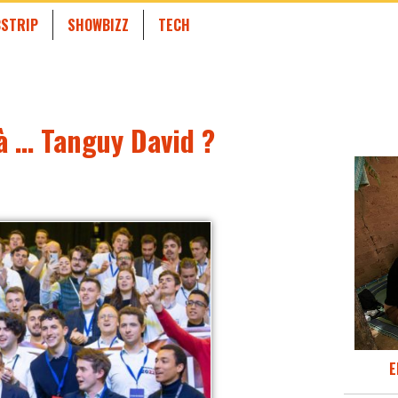
STRIP
SHOWBIZZ
TECH
à … Tanguy David ?
E