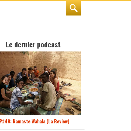
Le dernier podcast
P#48: Namaste Wahala (La Review)