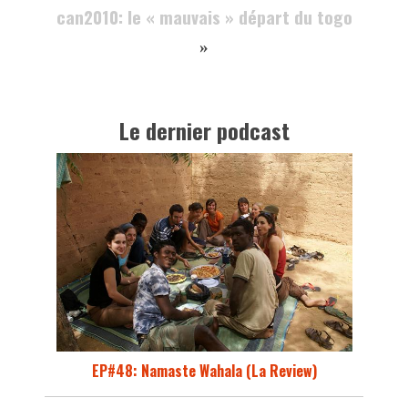
can2010: le « mauvais » départ du togo
»
Le dernier podcast
EP#48: Namaste Wahala (La Review)