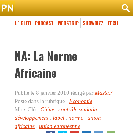
LE BLED
PODCAST
WEBSTRIP
SHOWBIZZ
TECH
NA: La Norme
Africaine
Publié le 8 janvier 2010
rédigé par
MastaP
Posté dans la rubrique :
Economie
Mots Clés:
Chine
.
contrôle sanitaire
.
développement
.
label
.
norme
.
union
africaine
.
union européenne