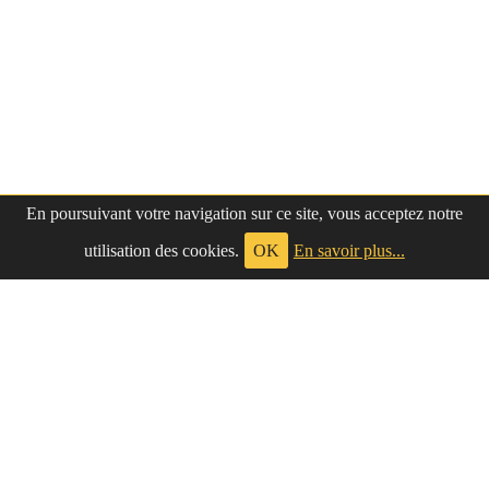
En poursuivant votre navigation sur ce site, vous acceptez notre
utilisation des cookies.
OK
En savoir plus...
à propos
|
contact
LePetitNègre
partage ses réflexions vaines et inutiles depuis
Le Petit Nègre
2009