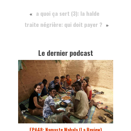
a quoi ça sert (3): la halde
«
traite négrière: qui doit payer ?
»
Le dernier podcast
EP#48: Namaste Wahala (La Review)