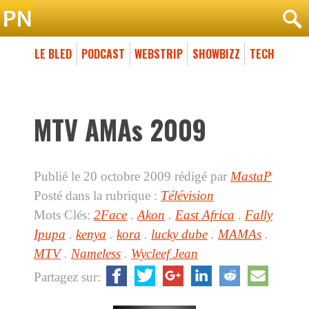
LE BLED
PODCAST
WEBSTRIP
SHOWBIZZ
TECH
MTV AMAs 2009
Publié le 20 octobre 2009
rédigé par
MastaP
Posté dans la rubrique :
Télévision
Mots Clés:
2Face
.
Akon
.
East Africa
.
Fally
Ipupa
.
kenya
.
kora
.
lucky dube
.
MAMAs
.
MTV
.
Nameless
.
Wycleef Jean
Partagez sur: