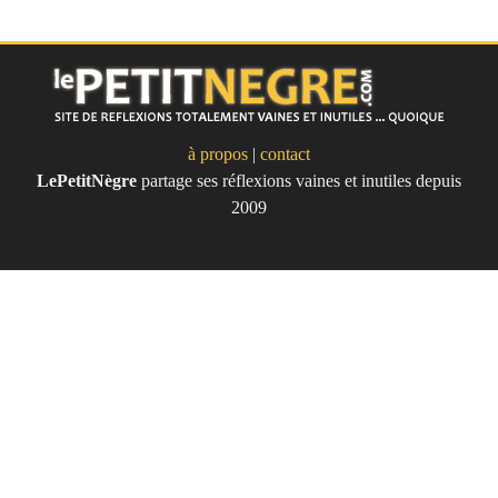
à propos
|
contact
LePetitNègre
partage ses réflexions vaines et inutiles depuis
Le Petit Nègre
2009
Site de réflexions totalement vaines
et inutile... quoique