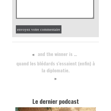
envoyez votre commentaire
and the winner is …
«
quand les blédards s’essaient (enfin) à
la diplomatie.
»
Le dernier podcast