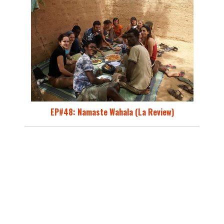
EP#48: Namaste Wahala (La Review)